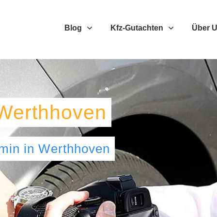
Blog
Kfz-Gutachten
Über 
Werthhoven
umin
in
Werthhoven