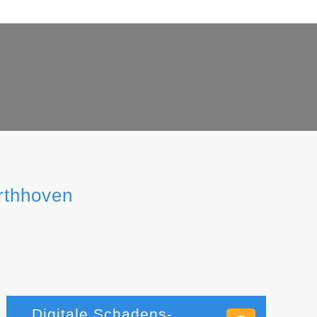
rthhoven
Digitale Schadens-