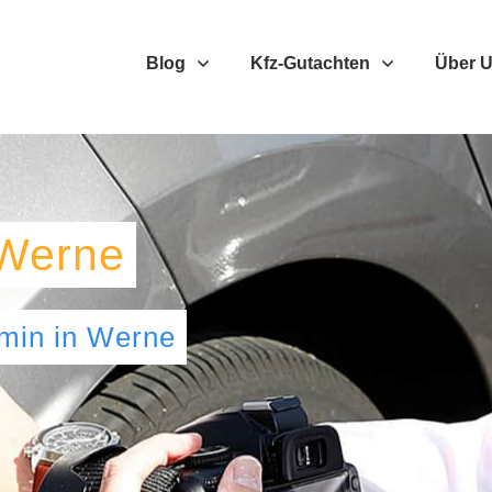
Blog
Kfz-Gutachten
Über 
Werne
umin
in
Werne