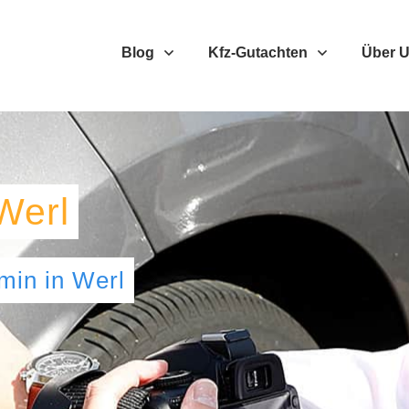
Blog
Kfz-Gutachten
Über 
Werl
umin
in
Werl