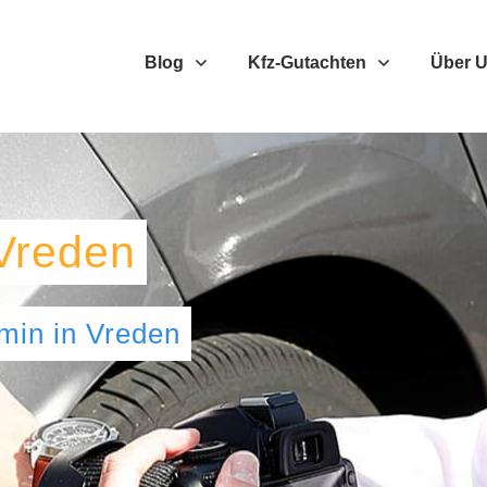
Blog
Kfz-Gutachten
Über 
Vreden
umin
in
Vreden