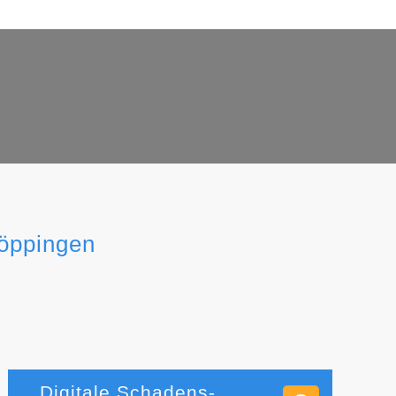
höppingen
Digitale Schadens-