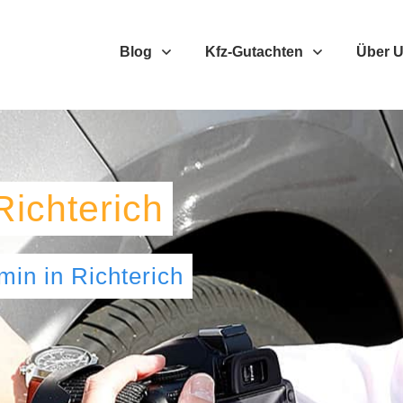
Blog
Kfz-Gutachten
Über 
Richterich
umin
in
Richterich