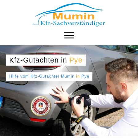
Kfz-Gutachten
in
Pye
Hilfe vom Kfz-Gutachter Mumin
in
Pye