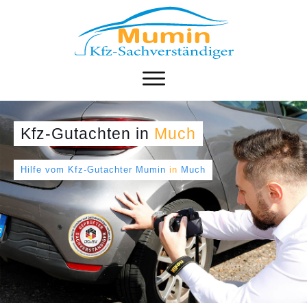
Kfz-Gutachten
in
Much
Hilfe vom Kfz-Gutachter Mumin
in
Much