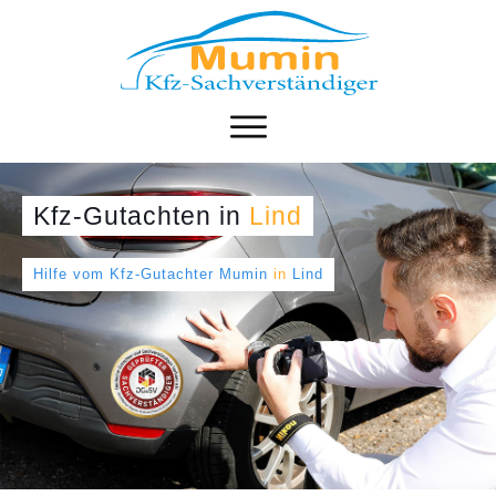
Kfz-Gutachten
in
Lind
Hilfe vom Kfz-Gutachter Mumin
in
Lind