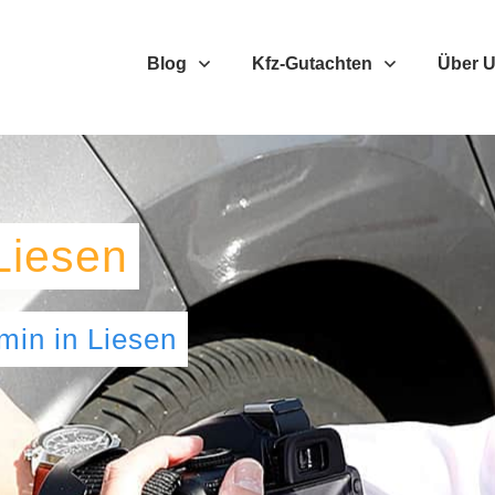
Blog
Kfz-Gutachten
Über 
Liesen
umin
in
Liesen