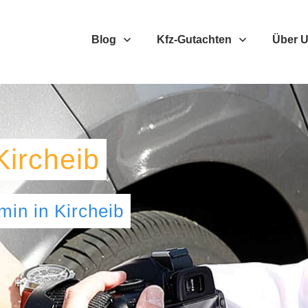
Blog
Kfz-Gutachten
Über 
Kircheib
umin
in
Kircheib