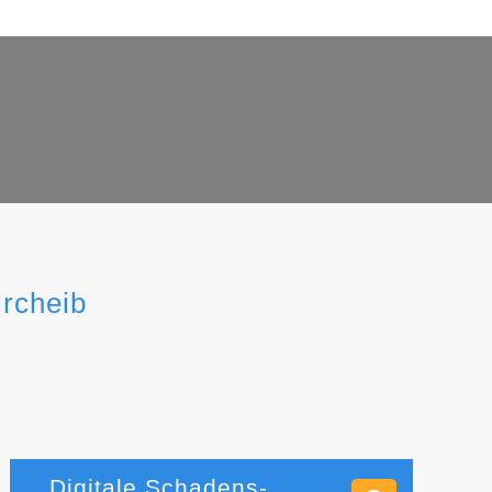
ircheib
Digitale Schadens-