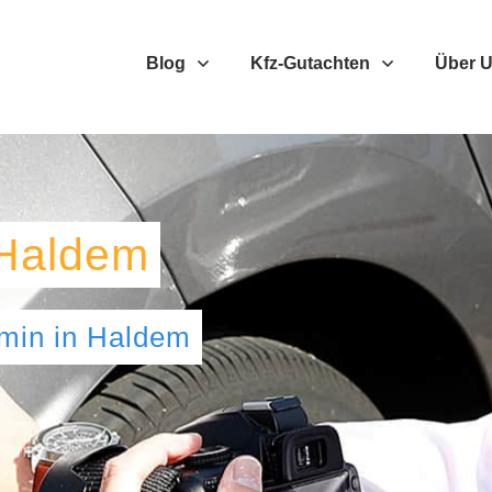
Blog
Kfz-Gutachten
Über 
Haldem
umin
in
Haldem