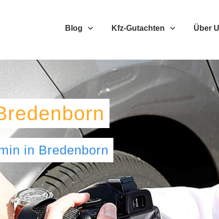
Blog
Kfz-Gutachten
Über 
Bredenborn
umin
in
Bredenborn