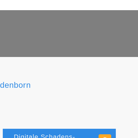
edenborn
Digitale Schadens-