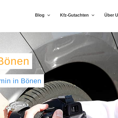
Blog
Kfz-Gutachten
Über 
Bönen
umin
in
Bönen